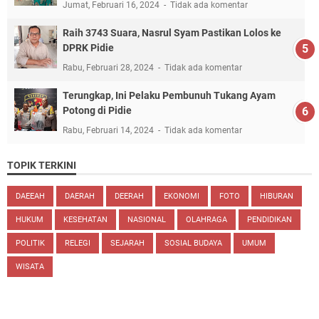
Jumat, Februari 16, 2024
Tidak ada komentar
Raih 3743 Suara, Nasrul Syam Pastikan Lolos ke
DPRK Pidie
Rabu, Februari 28, 2024
Tidak ada komentar
Terungkap, Ini Pelaku Pembunuh Tukang Ayam
Potong di Pidie
Rabu, Februari 14, 2024
Tidak ada komentar
TOPIK TERKINI
DAEEAH
DAERAH
DEERAH
EKONOMI
FOTO
HIBURAN
HUKUM
KESEHATAN
NASIONAL
OLAHRAGA
PENDIDIKAN
POLITIK
RELEGI
SEJARAH
SOSIAL BUDAYA
UMUM
WISATA