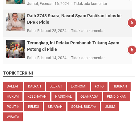
Jumat, Februari 16, 2024
Tidak ada komentar
Raih 3743 Suara, Nasrul Syam Pastikan Lolos ke
DPRK Pidie
Rabu, Februari 28, 2024
Tidak ada komentar
Terungkap, Ini Pelaku Pembunuh Tukang Ayam
Potong di Pidie
Rabu, Februari 14, 2024
Tidak ada komentar
TOPIK TERKINI
DAEEAH
DAERAH
DEERAH
EKONOMI
FOTO
HIBURAN
HUKUM
KESEHATAN
NASIONAL
OLAHRAGA
PENDIDIKAN
POLITIK
RELEGI
SEJARAH
SOSIAL BUDAYA
UMUM
WISATA