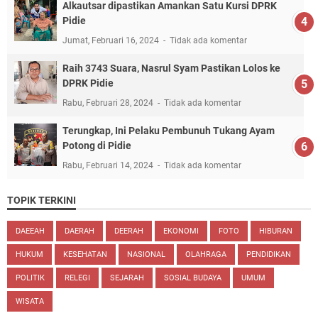
Alkautsar dipastikan Amankan Satu Kursi DPRK
Pidie
Jumat, Februari 16, 2024
Tidak ada komentar
Raih 3743 Suara, Nasrul Syam Pastikan Lolos ke
DPRK Pidie
Rabu, Februari 28, 2024
Tidak ada komentar
Terungkap, Ini Pelaku Pembunuh Tukang Ayam
Potong di Pidie
Rabu, Februari 14, 2024
Tidak ada komentar
TOPIK TERKINI
DAEEAH
DAERAH
DEERAH
EKONOMI
FOTO
HIBURAN
HUKUM
KESEHATAN
NASIONAL
OLAHRAGA
PENDIDIKAN
POLITIK
RELEGI
SEJARAH
SOSIAL BUDAYA
UMUM
WISATA