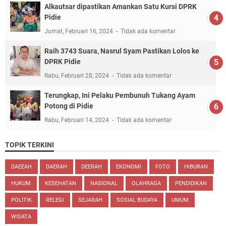
Alkautsar dipastikan Amankan Satu Kursi DPRK
Pidie
Jumat, Februari 16, 2024
Tidak ada komentar
Raih 3743 Suara, Nasrul Syam Pastikan Lolos ke
DPRK Pidie
Rabu, Februari 28, 2024
Tidak ada komentar
Terungkap, Ini Pelaku Pembunuh Tukang Ayam
Potong di Pidie
Rabu, Februari 14, 2024
Tidak ada komentar
TOPIK TERKINI
DAEEAH
DAERAH
DEERAH
EKONOMI
FOTO
HIBURAN
HUKUM
KESEHATAN
NASIONAL
OLAHRAGA
PENDIDIKAN
POLITIK
RELEGI
SEJARAH
SOSIAL BUDAYA
UMUM
WISATA