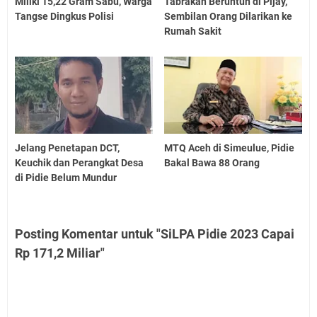
Miliki 15,22 Gram Sabu, Warga
Tabrakan Beruntun di Pijay,
Tangse Dingkus Polisi
Sembilan Orang Dilarikan ke
Rumah Sakit
Jelang Penetapan DCT,
MTQ Aceh di Simeulue, Pidie
Keuchik dan Perangkat Desa
Bakal Bawa 88 Orang
di Pidie Belum Mundur
Posting Komentar untuk "SiLPA Pidie 2023 Capai
Rp 171,2 Miliar"