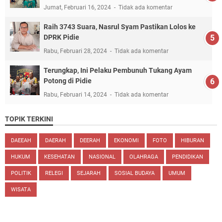
Jumat, Februari 16, 2024
Tidak ada komentar
Raih 3743 Suara, Nasrul Syam Pastikan Lolos ke
DPRK Pidie
Rabu, Februari 28, 2024
Tidak ada komentar
Terungkap, Ini Pelaku Pembunuh Tukang Ayam
Potong di Pidie
Rabu, Februari 14, 2024
Tidak ada komentar
TOPIK TERKINI
DAEEAH
DAERAH
DEERAH
EKONOMI
FOTO
HIBURAN
HUKUM
KESEHATAN
NASIONAL
OLAHRAGA
PENDIDIKAN
POLITIK
RELEGI
SEJARAH
SOSIAL BUDAYA
UMUM
WISATA