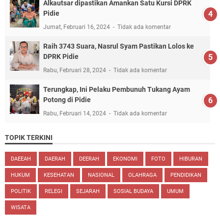
Alkautsar dipastikan Amankan Satu Kursi DPRK
Pidie
Jumat, Februari 16, 2024
Tidak ada komentar
Raih 3743 Suara, Nasrul Syam Pastikan Lolos ke
DPRK Pidie
Rabu, Februari 28, 2024
Tidak ada komentar
Terungkap, Ini Pelaku Pembunuh Tukang Ayam
Potong di Pidie
Rabu, Februari 14, 2024
Tidak ada komentar
TOPIK TERKINI
DAEEAH
DAERAH
DEERAH
EKONOMI
FOTO
HIBURAN
HUKUM
KESEHATAN
NASIONAL
OLAHRAGA
PENDIDIKAN
POLITIK
RELEGI
SEJARAH
SOSIAL BUDAYA
UMUM
WISATA