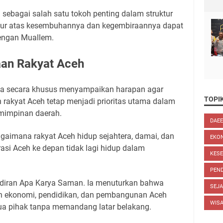
 sebagai salah satu tokoh penting dalam struktur
ur atas kesembuhannya dan kegembiraannya dapat
dengan Muallem.
raan Rakyat Aceh
ya secara khusus menyampaikan harapan agar
TOPIK
 rakyat Aceh tetap menjadi prioritas utama dalam
emimpinan daerah.
DAE
bagaimana rakyat Aceh hidup sejahtera, damai, dan
EKO
rasi Aceh ke depan tidak lagi hidup dalam
KES
PEND
diran Apa Karya Saman. Ia menuturkan bahwa
SEJ
n ekonomi, pendidikan, dan pembangunan Aceh
WIS
ua pihak tanpa memandang latar belakang.