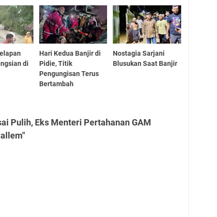
 Delapan
Hari Kedua Banjir di
Nostagia Sarjani
ungsian di
Pidie, Titik
Blusukan Saat Banjir
Pengungisan Terus
Bertambah
sai Pulih, Eks Menteri Pertahanan GAM
allem"