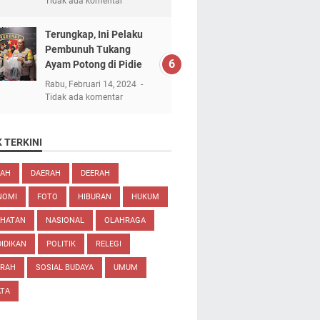
Tidak ada komentar
Terungkap, Ini Pelaku
Pembunuh Tukang
Ayam Potong di Pidie
Rabu, Februari 14, 2024
Tidak ada komentar
 TERKINI
EAH
DAERAH
DEERAH
NOMI
FOTO
HIBURAN
HUKUM
EHATAN
NASIONAL
OLAHRAGA
IDIKAN
POLITIK
RELEGI
ARAH
SOSIAL BUDAYA
UMUM
ATA