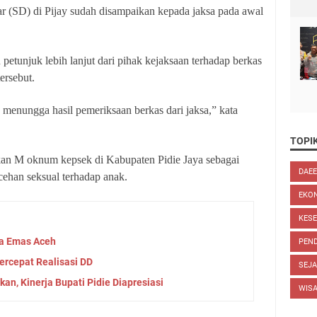
ar (SD) di Pijay sudah disampaikan kepada jaksa pada awal
petunjuk lebih lanjut dari pihak kejaksaan terhadap berkas
ersebut.
menungga hasil pemeriksaan berkas dari jaksa,” kata
TOPIK
pkan M oknum kepsek di Kabupaten Pidie Jaya sebagai
DAE
cehan seksual terhadap anak.
EKO
KES
ta Emas Aceh
PEND
rcepat Realisasi DD
SEJ
kan, Kinerja Bupati Pidie Diapresiasi
WIS