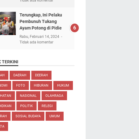
Tidak ada komentar
Terungkap, Ini Pelaku
Pembunuh Tukang
Ayam Potong di Pidie
Rabu, Februari 14, 2024
Tidak ada komentar
 TERKINI
EAH
DAERAH
DEERAH
NOMI
FOTO
HIBURAN
HUKUM
EHATAN
NASIONAL
OLAHRAGA
IDIKAN
POLITIK
RELEGI
ARAH
SOSIAL BUDAYA
UMUM
ATA