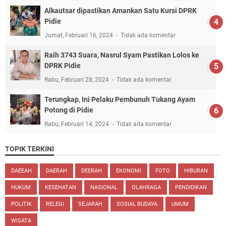
Alkautsar dipastikan Amankan Satu Kursi DPRK
Pidie
Jumat, Februari 16, 2024
Tidak ada komentar
Raih 3743 Suara, Nasrul Syam Pastikan Lolos ke
DPRK Pidie
Rabu, Februari 28, 2024
Tidak ada komentar
Terungkap, Ini Pelaku Pembunuh Tukang Ayam
Potong di Pidie
Rabu, Februari 14, 2024
Tidak ada komentar
TOPIK TERKINI
DAEEAH
DAERAH
DEERAH
EKONOMI
FOTO
HIBURAN
HUKUM
KESEHATAN
NASIONAL
OLAHRAGA
PENDIDIKAN
POLITIK
RELEGI
SEJARAH
SOSIAL BUDAYA
UMUM
WISATA