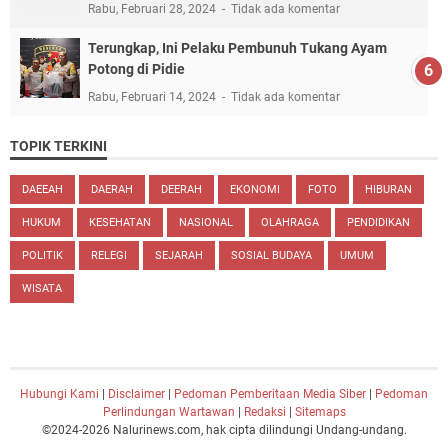
Rabu, Februari 28, 2024
Tidak ada komentar
Terungkap, Ini Pelaku Pembunuh Tukang Ayam
Potong di Pidie
Rabu, Februari 14, 2024
Tidak ada komentar
TOPIK TERKINI
DAEEAH
DAERAH
DEERAH
EKONOMI
FOTO
HIBURAN
HUKUM
KESEHATAN
NASIONAL
OLAHRAGA
PENDIDIKAN
POLITIK
RELEGI
SEJARAH
SOSIAL BUDAYA
UMUM
WISATA
Hubungi Kami
|
Disclaimer
|
Pedoman Pemberitaan Media Siber
|
Pedoman
Perlindungan Wartawan
|
Redaksi
|
Sitemaps
©2024-2026 Nalurinews.com, hak cipta dilindungi Undang-undang.