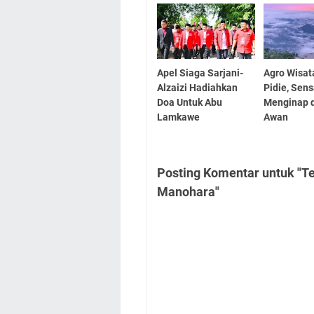
Apel Siaga Sarjani-
Agro Wisat
Alzaizi Hadiahkan
Pidie, Sens
Doa Untuk Abu
Menginap d
Lamkawe
Awan
Posting Komentar untuk "T
Manohara"