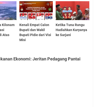
a Kilonam
Kenali Empat Calon
Ketika Tuna Rungu
asi
Bupati dan Wakil
Hadiahkan Karyanya
i Atas
Bupati Pidie dari Visi
ke Sarjani
Misi
ekanan Ekonomi: Jeritan Pedagang Pantai