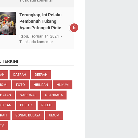
Tidak ada komentar
Terungkap, Ini Pelaku
Pembunuh Tukang
Ayam Potong di Pidie
Rabu, Februari 14, 2024
Tidak ada komentar
 TERKINI
EAH
DAERAH
DEERAH
NOMI
FOTO
HIBURAN
HUKUM
EHATAN
NASIONAL
OLAHRAGA
IDIKAN
POLITIK
RELEGI
ARAH
SOSIAL BUDAYA
UMUM
ATA