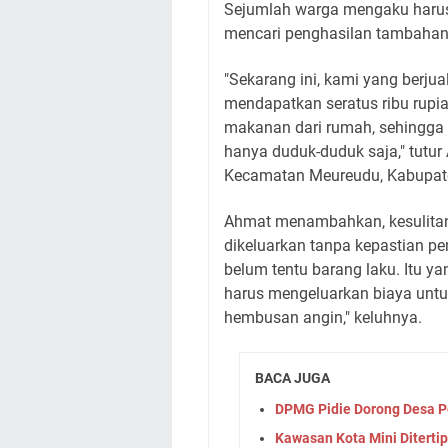
​Sejumlah warga mengaku haru
mencari penghasilan tambahan 
​"Sekarang ini, kami yang berj
mendapatkan seratus ribu rupi
makanan dari rumah, sehingga 
hanya duduk-duduk saja," tutur
Kecamatan Meureudu, Kabupate
​Ahmat menambahkan, kesulitan
dikeluarkan tanpa kepastian pen
belum tentu barang laku. Itu ya
harus mengeluarkan biaya unt
hembusan angin," keluhnya.
BACA JUGA
DPMG Pidie Dorong Desa Pe
Kawasan Kota Mini Ditertip