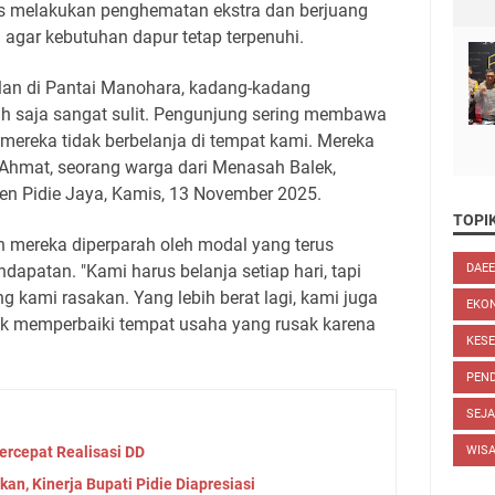
s melakukan penghematan ekstra dan berjuang
agar kebutuhan dapur tetap terpenuhi.
ualan di Pantai Manohara, kadang-kadang
ah saja sangat sulit. Pengunjung sering membawa
mereka tidak berbelanja di tempat kami. Mereka
 Ahmat, seorang warga dari Menasah Balek,
n Pidie Jaya, Kamis, 13 November 2025.
TOPIK
 mereka diperparah oleh modal yang terus
dapatan. "Kami harus belanja setiap hari, tapi
DAE
ng kami rasakan. Yang lebih berat lagi, kami juga
EKO
uk memperbaiki tempat usaha yang rusak karena
KES
PEND
SEJ
rcepat Realisasi DD
WIS
kan, Kinerja Bupati Pidie Diapresiasi